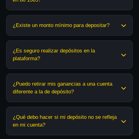
¿Existe un monto mínimo para depositar?
¿Es seguro realizar depósitos en la
plataforma?
¿Puedo retirar mis ganancias a una cuenta
diferente a la de depósito?
¿Qué debo hacer si mi depósito no se refleja
en mi cuenta?