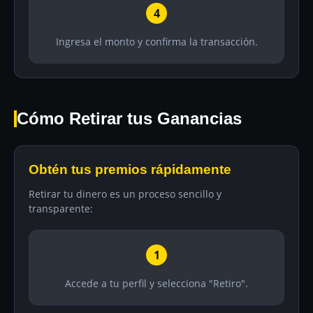
4
Ingresa el monto y confirma la transacción.
Cómo Retirar tus Ganancias
Obtén tus premios rápidamente
Retirar tu dinero es un proceso sencillo y
transparente:
1
Accede a tu perfil y selecciona "Retiro".