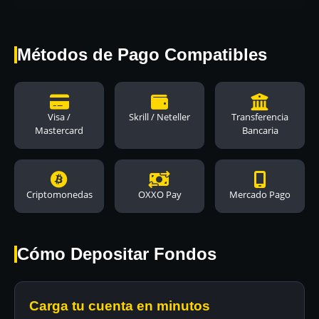
Métodos de Pago Compatibles
Visa /
Skrill / Neteller
Transferencia
Mastercard
Bancaria
Criptomonedas
OXXO Pay
Mercado Pago
Cómo Depositar Fondos
Carga tu cuenta en minutos