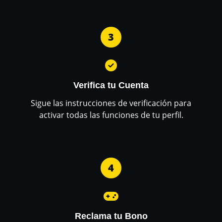
3
Verifica tu Cuenta
Sigue las instrucciones de verificación para
activar todas las funciones de tu perfil.
4
Reclama tu Bono