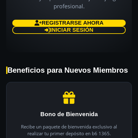
profesional.
REGISTRARSE AHORA
INICIAR SESIÓN
Beneficios para Nuevos Miembros
Bono de Bienvenida
Recibe un paquete de bienvenida exclusivo al
realizar tu primer depósito en b6 1365.