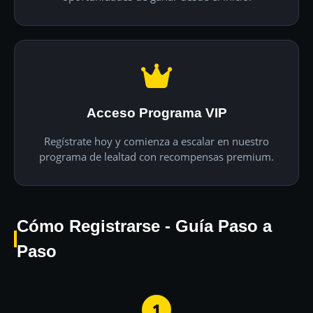
Acceso Programa VIP
Regístrate hoy y comienza a escalar en nuestro
programa de lealtad con recompensas premium.
Cómo Registrarse - Guía Paso a
Paso
1