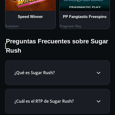
Speed Winner
PP Fangtastic Freespins
Evolution
Pragmatic Play
Preguntas Frecuentes sobre Sugar
Rush
¿Qué es Sugar Rush?
¿Cuál es el RTP de Sugar Rush?