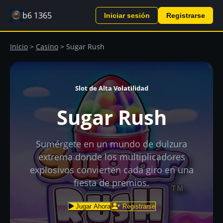
b6 1365
Iniciar sesión
Registrarse
Inicio
>
Casino
> Sugar Rush
Slot de Alta Volatilidad
Sugar Rush
Sumérgete en un mundo de dulzura
extrema donde los multiplicadores
explosivos convierten cada giro en una
fiesta de premios.
Jugar Ahora
Registrarse