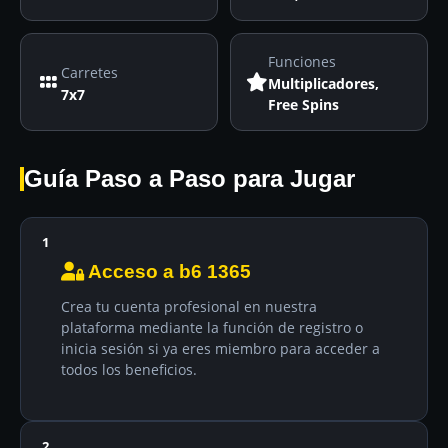
Funciones
Carretes
Multiplicadores,
7x7
Free Spins
Guía Paso a Paso para Jugar
1
Acceso a b6 1365
Crea tu cuenta profesional en nuestra
plataforma mediante la función de registro o
inicia sesión si ya eres miembro para acceder a
todos los beneficios.
2