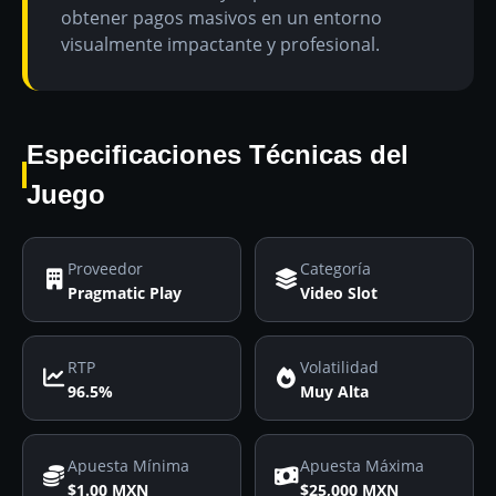
obtener pagos masivos en un entorno
visualmente impactante y profesional.
Especificaciones Técnicas del
Juego
Proveedor
Categoría
Pragmatic Play
Video Slot
RTP
Volatilidad
96.5%
Muy Alta
Apuesta Mínima
Apuesta Máxima
$1.00 MXN
$25,000 MXN