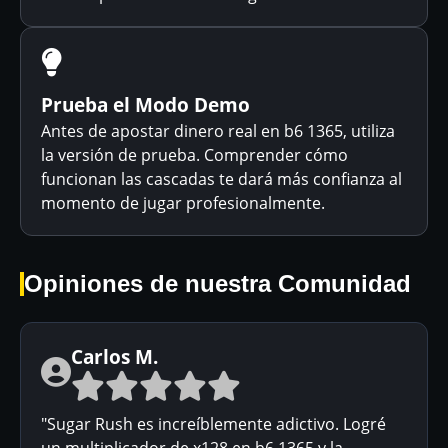
Prueba el Modo Demo
Antes de apostar dinero real en b6 1365, utiliza
la versión de prueba. Comprender cómo
funcionan las cascadas te dará más confianza al
momento de jugar profesionalmente.
Opiniones de nuestra Comunidad
Carlos M.
"Sugar Rush es increíblemente adictivo. Logré