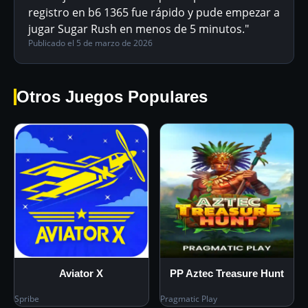
registro en b6 1365 fue rápido y pude empezar a
jugar Sugar Rush en menos de 5 minutos."
Publicado el 5 de marzo de 2026
Otros Juegos Populares
Aviator X
PP Aztec Treasure Hunt
Spribe
Pragmatic Play